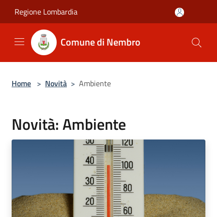
Salta al contenuto principale
Regione Lombardia
Comune di Nembro
Home
>
Novità
>
Ambiente
Novità: Ambiente