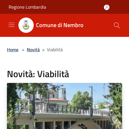
Salta al contenuto principale
Regione Lombardia
Comune di Nembro
Home
>
Novità
>
Viabilità
Novità: Viabilità