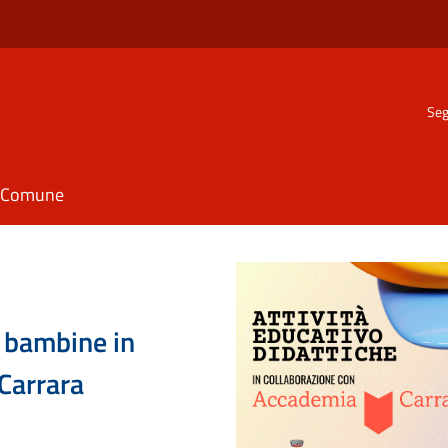
Seg
il Comune
e bambine in
Carrara