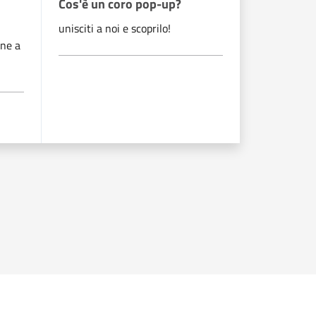
Cos'è un coro pop-up?
(Parentesi
a Villa di 
unisciti a noi e scoprilo!
one a
conferenza