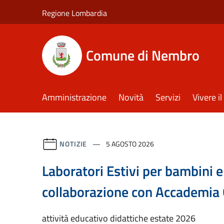
Salta al contenuto principale
Regione Lombardia
Comune di Nembro
Amministrazione
Novità
Servizi
Vivere 
NOTIZIE
5 AGOSTO 2026
Laboratori Estivi per bambini 
collaborazione con Accademia 
attività educativo didattiche estate 2026