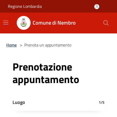
Salta al contenuto principale
Regione Lombardia
Comune di Nembro
Home
>
Prenota un appuntamento
Prenotazione
appuntamento
Luogo
1/5