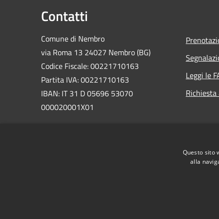
Contatti
Comune di Nembro
Prenotaz
via Roma 13 24027 Nembro (BG)
Segnalazi
Codice Fiscale: 00221710163
Leggi le 
Partita IVA: 00221710163
Richiesta
IBAN: IT 31 D 05696 53070
000020001X01
PEC:
comunenembro@legalmail.it
Centralino Unico: 035 471311
Questo sito 
alla navig