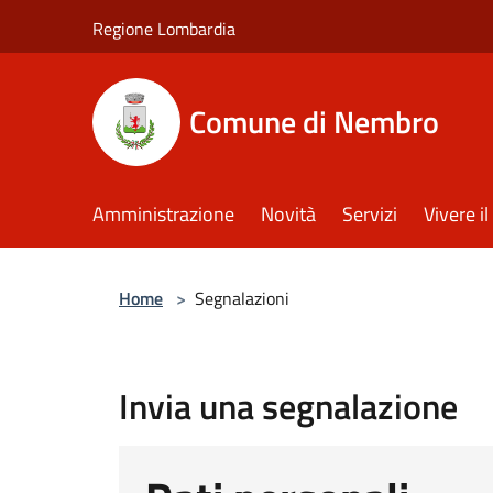
Salta al contenuto principale
Regione Lombardia
Comune di Nembro
Amministrazione
Novità
Servizi
Vivere 
Home
>
Segnalazioni
Invia una segnalazione