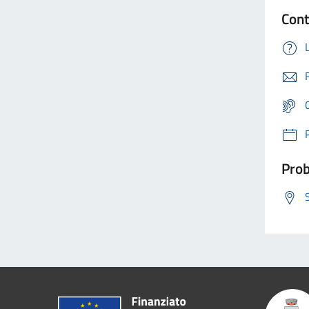
Cont
Prob