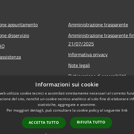
ione appuntamento
Amministrazione trasparente
one disservizio
Amministrazione trasparente fin
21/07/2025
FAQ
Informativa privacy
 assistenza
Note legali
Dichiarazione di accessibilità
Informazioni sui cookie
Obiettivi di accessibilità
web utilizza cookie tecnici e assimilati strettamente necessari al corretto fu
Piano di miglioramento
azione del sito, nonché un cookie tecnico analitico al solo fine di elaborare i
statistiche, aggregate e anonime.
Per maggiori dettagli, può consultare la cookie policy al seguente
link
RIFIUTA TUTTO
ACCETTA TUTTO