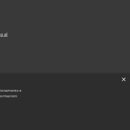
o al
×
nzionamento e
nformazioni