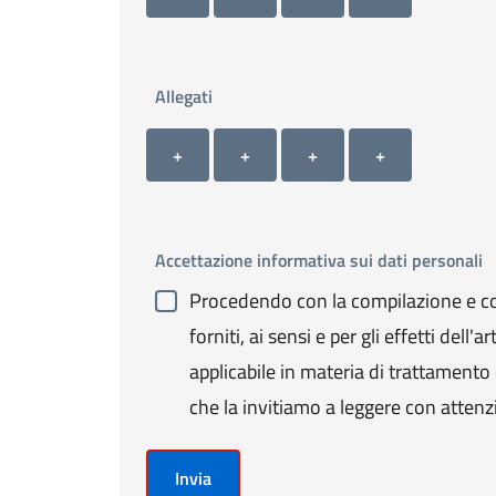
Allegati
Allegato 1
Allegato 2
Allegato 3
Allegato 4
+ Carica allegato 1
+ Carica allegato 2
+ Carica allegato 3
+ Carica allegato 4
+
+
+
+
Accettazione informativa sui dati personali
Procedendo con la compilazione e con
forniti, ai sensi e per gli effetti de
applicabile in materia di trattamento de
che la invitiamo a leggere con attenz
Invia