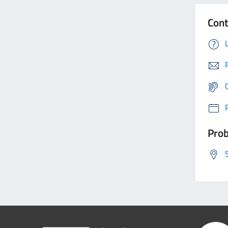
Cont
Prob