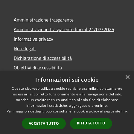
Amministrazione trasparente
Amministrazione trasparente fino al 21/07/2025
Informativa privacy
Note legali
Dichiarazione di accessibilità
Obiettivi di accessibilità
×
Piano di miglioramento
Informazioni sui cookie
Questo sito web utilizza cookie tecnici e assimilati strettamente
necessari al corretto funzionamento e alla navigazione del sito,
nonché un cookie tecnico analitico al solo fine di elaborare
informazioni statistiche, aggregate e anonime.
RSS
Copyright © 2026 • Comune di
Per maggiori dettagli, può consultare la cookie policy al seguente
link
Accessibilità
Nembro • Powered by
Privacy
Municipium
Accesso
•
RIFIUTA TUTTO
ACCETTA TUTTO
Cookie
redazione