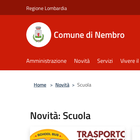
Salta al contenuto principale
Regione Lombardia
Comune di Nembro
Amministrazione
Novità
Servizi
Vivere 
Home
>
Novità
>
Scuola
Novità: Scuola