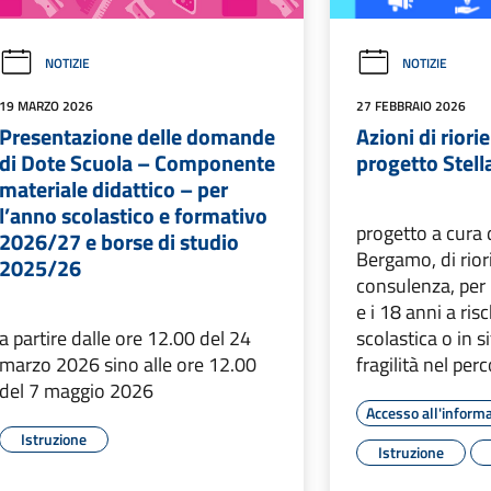
NOTIZIE
NOTIZIE
19 MARZO 2026
27 FEBBRAIO 2026
Presentazione delle domande
Azioni di rior
di Dote Scuola – Componente
progetto Stell
materiale didattico – per
l’anno scolastico e formativo
progetto a cura 
2026/27 e borse di studio
Bergamo, di rio
2025/26
consulenza, per i
e i 18 anni a ris
a partire dalle ore 12.00 del 24
scolastica o in s
marzo 2026 sino alle ore 12.00
fragilità nel per
del 7 maggio 2026
Accesso all'inform
Istruzione
Istruzione