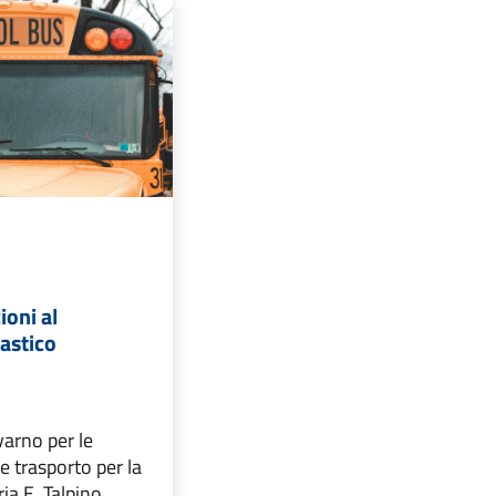
ioni al
astico
arno per le
e trasporto per la
ia E. Talpino