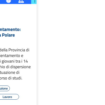
ientamento:
a Polare
della Provincia di
rientamento e
 giovani tra i 14
chio di dispersione
ituazione di
corso di studi.
azione
Lavoro