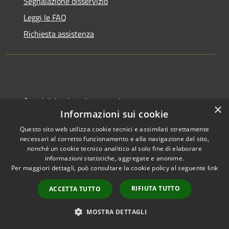
Segnalazione disservizio
Leggi le FAQ
Richiesta assistenza
Amministrazione trasparente
×
Informazioni sui cookie
Amministrazione trasparente fino al 21/07/2025
Questo sito web utilizza cookie tecnici e assimilati strettamente
Informativa privacy
necessari al corretto funzionamento e alla navigazione del sito,
Note legali
nonché un cookie tecnico analitico al solo fine di elaborare
informazioni statistiche, aggregate e anonime.
Dichiarazione di accessibilità
Per maggiori dettagli, può consultare la cookie policy al seguente
link
Obiettivi di accessibilità
RIFIUTA TUTTO
ACCETTA TUTTO
Piano di miglioramento
MOSTRA DETTAGLI