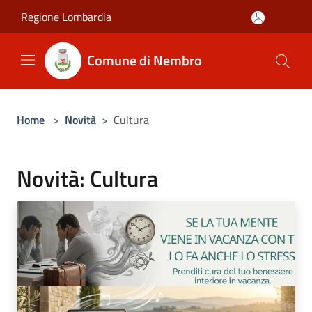
Salta al contenuto principale
Regione Lombardia
Comune di Nembro
Home
>
Novità
>
Cultura
Novità: Cultura