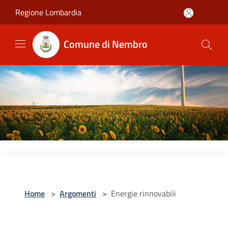
Salta al contenuto principale
Regione Lombardia
Comune di Nembro
Home
>
Argomenti
>
Energie rinnovabili