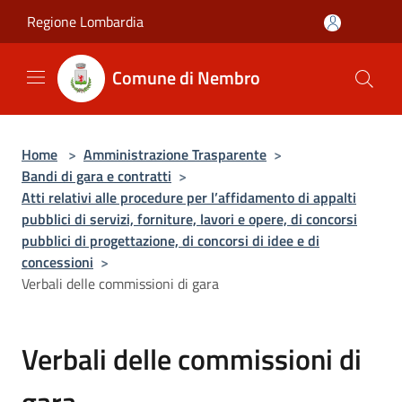
Salta al contenuto principale
Regione Lombardia
Comune di Nembro
Home
>
Amministrazione Trasparente
>
Bandi di gara e contratti
>
Atti relativi alle procedure per l’affidamento di appalti
pubblici di servizi, forniture, lavori e opere, di concorsi
pubblici di progettazione, di concorsi di idee e di
concessioni
>
Verbali delle commissioni di gara
Verbali delle commissioni di
gara