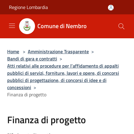
Salta al contenuto principale
Regione Lombardia
Comune di Nembro
Home
>
Amministrazione Trasparente
>
Bandi di gara e contratti
>
Atti relativi alle procedure per l’affidamento di appalti
pubblici di servizi, forniture, lavori e opere, di concorsi
pubblici di progettazione, di concorsi di idee e di
concessioni
>
Finanza di progetto
Finanza di progetto