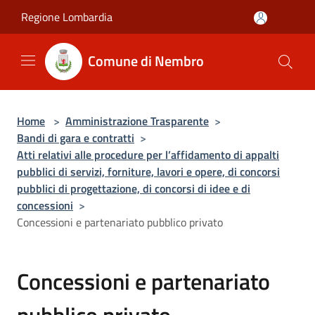
Salta al contenuto principale
Regione Lombardia
Comune di Nembro
Home
>
Amministrazione Trasparente
>
Bandi di gara e contratti
>
Atti relativi alle procedure per l’affidamento di appalti
pubblici di servizi, forniture, lavori e opere, di concorsi
pubblici di progettazione, di concorsi di idee e di
concessioni
>
Concessioni e partenariato pubblico privato
Concessioni e partenariato
pubblico privato