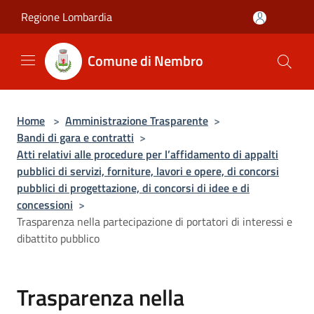
Salta al contenuto principale
Regione Lombardia
Comune di Nembro
Home
>
Amministrazione Trasparente
>
Bandi di gara e contratti
>
Atti relativi alle procedure per l’affidamento di appalti
pubblici di servizi, forniture, lavori e opere, di concorsi
pubblici di progettazione, di concorsi di idee e di
concessioni
>
Trasparenza nella partecipazione di portatori di interessi e
dibattito pubblico
Trasparenza nella