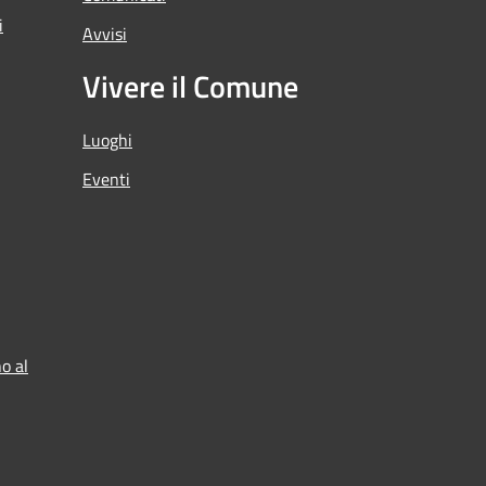
i
Avvisi
Vivere il Comune
Luoghi
Eventi
o al