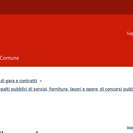
Seg
il Comune
di gara e contratti
>
palti pubblici di servizi, forniture, lavori e opere, di concorsi pubb
Ved