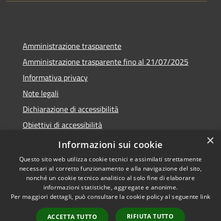
Amministrazione trasparente
Amministrazione trasparente fino al 21/07/2025
Informativa privacy
Note legali
Dichiarazione di accessibilità
Obiettivi di accessibilità
×
Piano di miglioramento
Informazioni sui cookie
Questo sito web utilizza cookie tecnici e assimilati strettamente
necessari al corretto funzionamento e alla navigazione del sito,
nonché un cookie tecnico analitico al solo fine di elaborare
informazioni statistiche, aggregate e anonime.
RSS
Copyright © 2026 • Comune di
Per maggiori dettagli, può consultare la cookie policy al seguente
link
Accessibilità
Nembro • Powered by
Privacy
Municipium
Accesso
•
RIFIUTA TUTTO
ACCETTA TUTTO