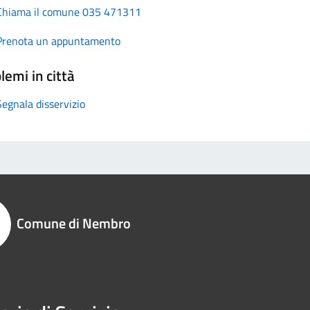
Chiama il comune 035 471311
Prenota un appuntamento
lemi in città
Segnala disservizio
Comune di Nembro