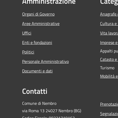
Amministrazione
Categ
Organi di Governo
Anagrafe e
Aree Amministrative
Cultura e
Uffici
Vita lavor
Enti e fondazioni
Imprese 
Appalti pu
Politici
Catasto e
Personale Amministrativo
Turismo
Documenti e dati
Mobilità e
Contatti
Comune di Nembro
Prenotaz
via Roma 13 24027 Nembro (BG)
Segnalazi
Codice Fiscale: 00221710163