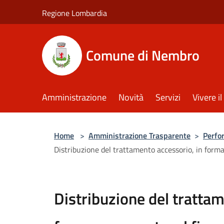
Salta al contenuto principale
Regione Lombardia
Comune di Nembro
Amministrazione
Novità
Servizi
Vivere 
Home
>
Amministrazione Trasparente
>
Perfo
Distribuzione del trattamento accessorio, in forma a
Distribuzione del trattam