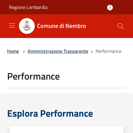
Salta al contenuto principale
Regione Lombardia
Comune di Nembro
Home
>
Amministrazione Trasparente
>
Performance
Performance
Esplora Performance