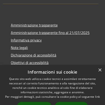
Amministrazione trasparente
Amministrazione trasparente fino al 21/07/2025
Informativa privacy
Note legali
Dichiarazione di accessibilità
Obiettivi di accessibilità
×
Piano di miglioramento
Informazioni sui cookie
Questo sito web utilizza cookie tecnici e assimilati strettamente
necessari al corretto funzionamento e alla navigazione del sito,
nonché un cookie tecnico analitico al solo fine di elaborare
informazioni statistiche, aggregate e anonime.
RSS
Copyright © 2026 • Comune di
Per maggiori dettagli, può consultare la cookie policy al seguente
link
Accessibilità
Nembro • Powered by
Privacy
Municipium
Accesso