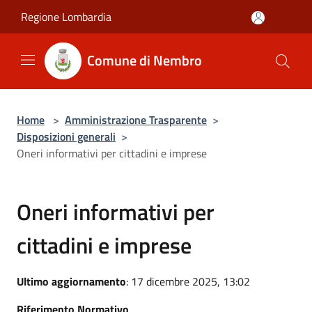
Salta al contenuto principale
Regione Lombardia
Comune di Nembro
Home
>
Amministrazione Trasparente
>
Disposizioni generali
>
Oneri informativi per cittadini e imprese
Oneri informativi per
cittadini e imprese
Ultimo aggiornamento
: 17 dicembre 2025, 13:02
Riferimento Normativo