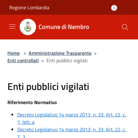
Salta al contenuto principale
Regione Lombardia
Comune di Nembro
Home
>
Amministrazione Trasparente
>
Enti controllati
>
Enti pubblici vigilati
Enti pubblici vigilati
Riferimento Normativo
Decreto Legislativo 14 marzo 2013, n. 33, Art. 22, c.
1, lett. a
Decreto Legislativo 14 marzo 2013, n. 33, Art. 22, c.
2, 3