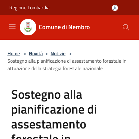
Salta al contenuto principale
Regione Lombardia
Comune di Nembro
Home
>
Novità
>
Notizie
>
Sostegno alla pianificazione di assestamento forestale in
attuazione della strategia forestale nazionale
Sostegno alla
pianificazione di
assestamento
forestale in