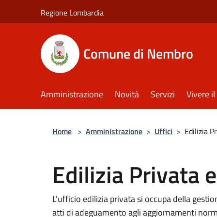
Salta al contenuto principale
Regione Lombardia
Comune di Nembro
Amministrazione
Novità
Servizi
Vivere 
Home
>
Amministrazione
>
Uffici
>
Edilizia P
Edilizia Privata 
L'ufficio edilizia privata si occupa della gestio
atti di adeguamento agli aggiornamenti norma