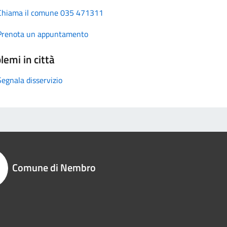
Chiama il comune 035 471311
Prenota un appuntamento
lemi in città
Segnala disservizio
Comune di Nembro