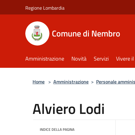
Salta al contenuto principale
Regione Lombardia
Comune di Nembro
Amministrazione
Novità
Servizi
Vivere 
Home
>
Amministrazione
>
Personale amminis
Alviero Lodi
INDICE DELLA PAGINA