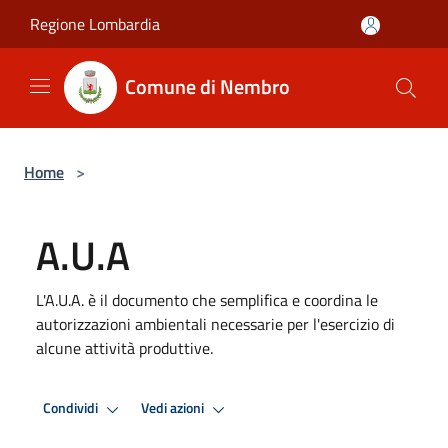
Salta al contenuto principale
Regione Lombardia
Comune di Nembro
Home
>
A.U.A
L'A.U.A. è il documento che semplifica e coordina le
autorizzazioni ambientali necessarie per l'esercizio di
alcune attività produttive.
Condividi
Vedi azioni