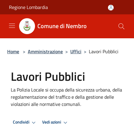
Salta al contenuto principale
Regione Lombardia
Comune di Nembro
Home
>
Amministrazione
>
Uffici
>
Lavori Pubblici
Lavori Pubblici
La Polizia Locale si occupa della sicurezza urbana, della
regolamentazione del traffico e della gestione delle
violazioni alle normative comunali.
Condividi
Vedi azioni