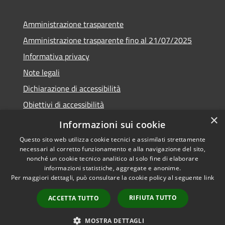
Amministrazione trasparente
Amministrazione trasparente fino al 21/07/2025
Informativa privacy
Note legali
Dichiarazione di accessibilità
Obiettivi di accessibilità
×
Piano di miglioramento
Informazioni sui cookie
Questo sito web utilizza cookie tecnici e assimilati strettamente
necessari al corretto funzionamento e alla navigazione del sito,
nonché un cookie tecnico analitico al solo fine di elaborare
informazioni statistiche, aggregate e anonime.
RSS
Copyright © 2026 • Comune di
Per maggiori dettagli, può consultare la cookie policy al seguente
link
Accessibilità
Nembro • Powered by
Privacy
Municipium
Accesso
•
RIFIUTA TUTTO
ACCETTA TUTTO
Cookie
redazione
Mappa del sito
MOSTRA DETTAGLI