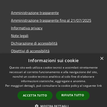
Amministrazione trasparente
Amministrazione trasparente fino al 21/07/2025
Informativa privacy
Note legali
Dichiarazione di accessibilità
Obiettivi di accessibilità
×
Piano di miglioramento
Informazioni sui cookie
Questo sito web utilizza cookie tecnici e assimilati strettamente
necessari al corretto funzionamento e alla navigazione del sito,
nonché un cookie tecnico analitico al solo fine di elaborare
informazioni statistiche, aggregate e anonime.
RSS
Copyright © 2026 • Comune di
Per maggiori dettagli, può consultare la cookie policy al seguente
link
Accessibilità
Nembro • Powered by
Privacy
Municipium
Accesso
•
RIFIUTA TUTTO
ACCETTA TUTTO
Cookie
redazione
Mappa del sito
MOSTRA DETTAGLI