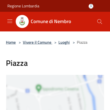
Salta al contenuto principale
Regione Lombardia
Comune di Nembro
Home
>
Vivere il Comune
>
Luoghi
>
Piazza
Piazza