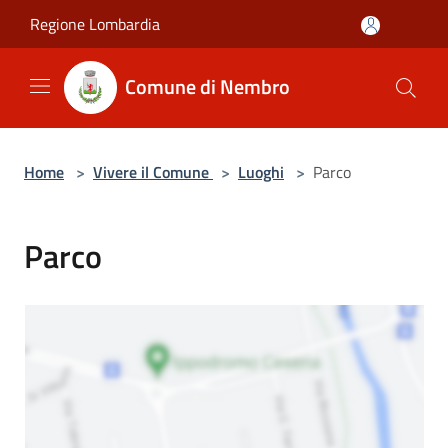
Salta al contenuto principale
Regione Lombardia
Comune di Nembro
Home
>
Vivere il Comune
>
Luoghi
>
Parco
Parco