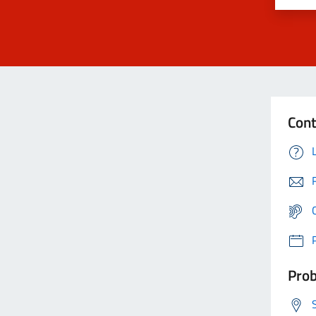
Cont
Prob