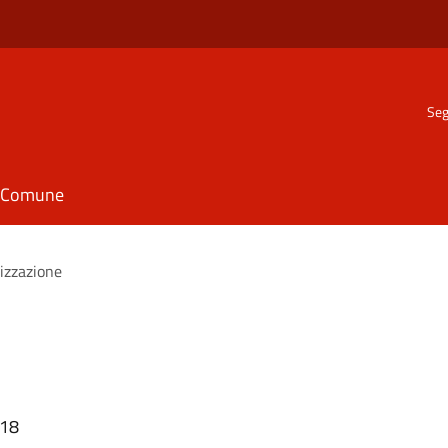
Seg
il Comune
izzazione
:18