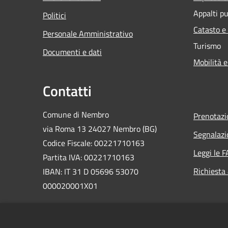
Appalti pu
Politici
Catasto e
Personale Amministrativo
Turismo
Documenti e dati
Mobilità e
Contatti
Comune di Nembro
Prenotaz
via Roma 13 24027 Nembro (BG)
Segnalazi
Codice Fiscale: 00221710163
Leggi le 
Partita IVA: 00221710163
Richiesta
IBAN: IT 31 D 05696 53070
000020001X01
PEC:
comunenembro@legalmail.it
Centralino Unico: 035 471311