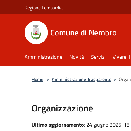
Salta al contenuto principale
Regione Lombardia
Comune di Nembro
Amministrazione
Novità
Servizi
Vivere 
Home
>
Amministrazione Trasparente
>
Organ
Organizzazione
Ultimo aggiornamento
: 24 giugno 2025, 15