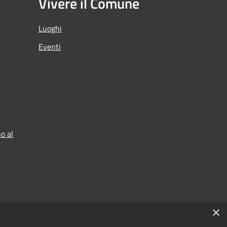
Vivere il Comune
Luoghi
Eventi
o al
×