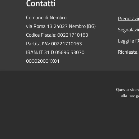
Contatti
Comune di Nembro
Prenotaz
via Roma 13 24027 Nembro (BG)
Segnalazi
Codice Fiscale: 00221710163
Leggi le 
Partita IVA: 00221710163
Richiesta
IBAN: IT 31 D 05696 53070
000020001X01
PEC:
comunenembro@legalmail.it
Centralino Unico: 035 471311
Questo sito 
alla navig
RSS
Accessibilità
Privacy
Cookie
Mappa de