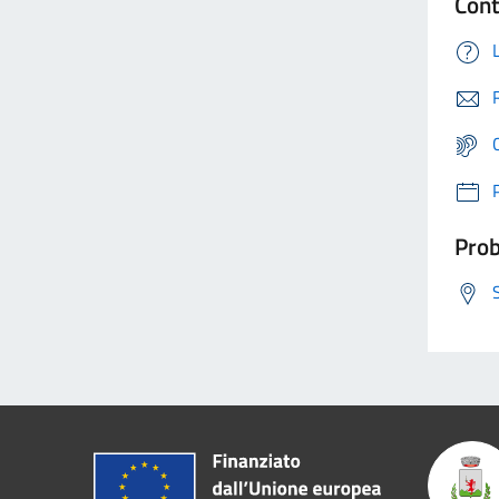
Cont
Prob