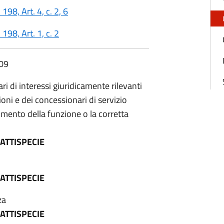
98, Art. 4, c. 2, 6
198, Art. 1, c. 2
009
ari di interessi giuridicamente rilevanti
ni e dei concessionari di servizio
lgimento della funzione o la corretta
ATTISPECIE
ATTISPECIE
za
ATTISPECIE