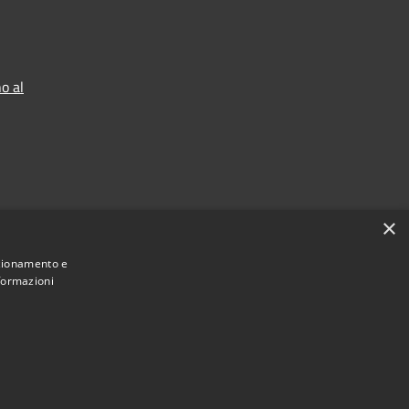
o al
×
nzionamento e
nformazioni
Municipium
Accesso redazione
di Nembro • Powered by
•