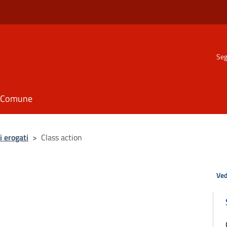
Seg
il Comune
i erogati
>
Class action
Ved