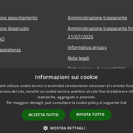
ione appuntamento
Amministrazione trasparente
one disservizio
Amministrazione trasparente fin
21/07/2025
FAQ
Informativa privacy
 assistenza
Note legali
Dichiarazione di accessibilità
Informazioni sui cookie
Obiettivi di accessibilità
web utilizza cookie tecnici e assimilati strettamente necessari al corretto fu
Piano di miglioramento
azione del sito, nonché un cookie tecnico analitico al solo fine di elaborare i
statistiche, aggregate e anonime.
Per maggiori dettagli, può consultare la cookie policy al seguente
link
RIFIUTA TUTTO
ACCETTA TUTTO
l sito
Copyright © 2026 • Comune 
MOSTRA DETTAGLI