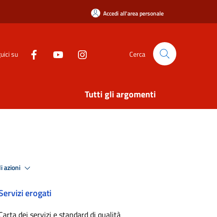
Accedi all'area personale
uici su
Cerca
Tutti gli argomenti
i azioni
Servizi erogati
Carta dei servizi e standard di qualità