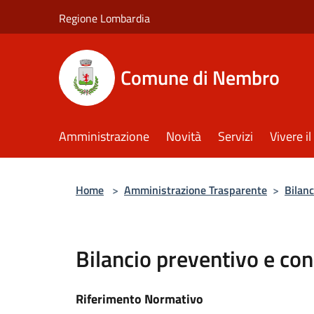
Salta al contenuto principale
Regione Lombardia
Comune di Nembro
Amministrazione
Novità
Servizi
Vivere 
Home
>
Amministrazione Trasparente
>
Bilanc
Bilancio preventivo e co
Riferimento Normativo