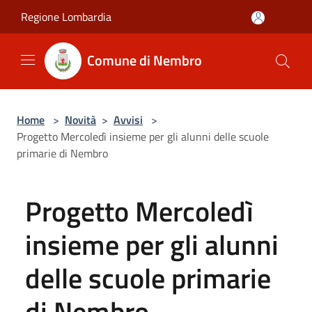
Salta al contenuto principale
Regione Lombardia
Comune di Nembro
Home
>
Novità
>
Avvisi
>
Progetto Mercoledì insieme per gli alunni delle scuole
primarie di Nembro
Progetto Mercoledì
insieme per gli alunni
delle scuole primarie
di Nembro