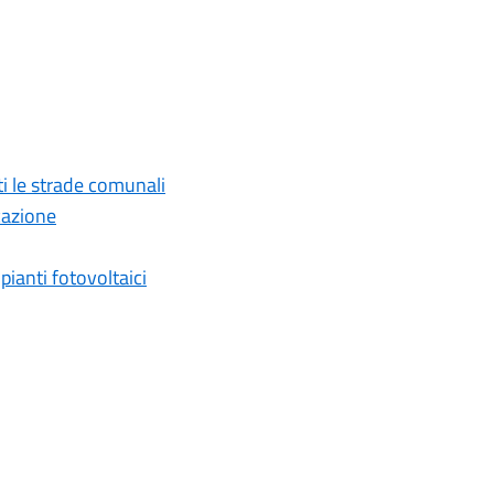
nti le strade comunali
icazione
pianti fotovoltaici