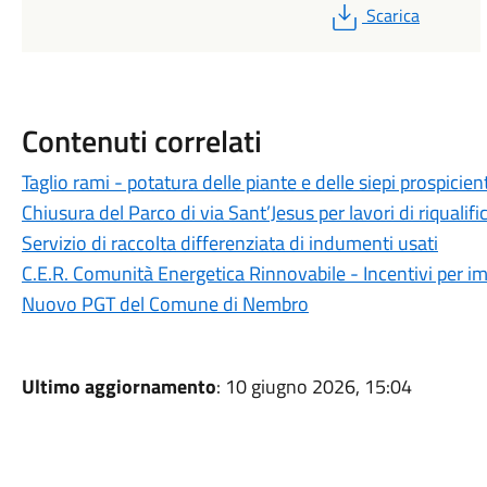
PDF
Scarica
Contenuti correlati
Taglio rami - potatura delle piante e delle siepi prospicie
Chiusura del Parco di via Sant’Jesus per lavori di riqualif
Servizio di raccolta differenziata di indumenti usati
C.E.R. Comunità Energetica Rinnovabile - Incentivi per im
Nuovo PGT del Comune di Nembro
Ultimo aggiornamento
: 10 giugno 2026, 15:04