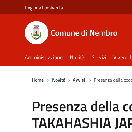
Salta al contenuto principale
Regione Lombardia
Comune di Nembro
Amministrazione
Novità
Servizi
Vivere 
Home
>
Novità
>
Avvisi
>
Presenza della coc
Presenza della co
TAKAHASHIA JAP