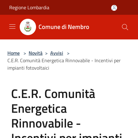
Salta al contenuto principale
Regione Lombardia
Comune di Nembro
Home
>
Novità
>
Avvisi
>
C.E.R. Comunità Energetica Rinnovabile - Incentivi per
impianti fotovoltaici
C.E.R. Comunità
Energetica
Rinnovabile -
Incentivi per impianti