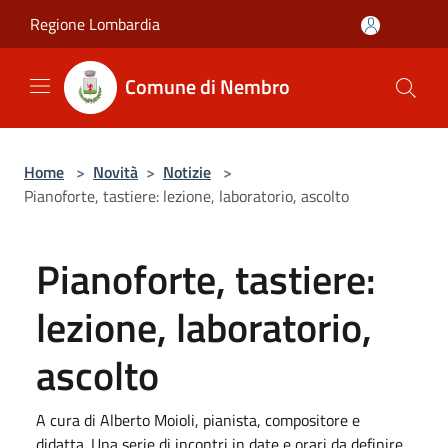
Salta al contenuto principale
Regione Lombardia
Comune di Nembro
Home
>
Novità
>
Notizie
>
Pianoforte, tastiere: lezione, laboratorio, ascolto
Pianoforte, tastiere:
lezione, laboratorio,
ascolto
A cura di Alberto Moioli, pianista, compositore e
didatta. Una serie di incontri in date e orari da definire