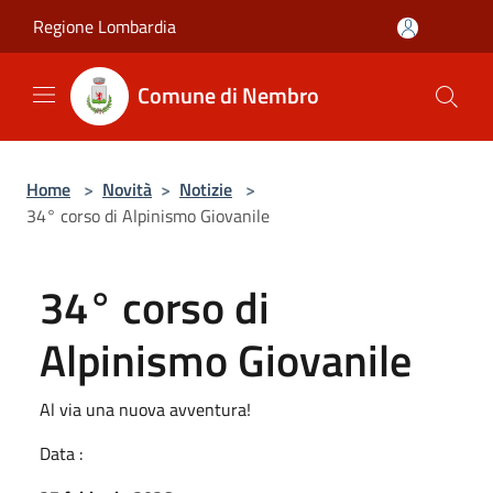
Salta al contenuto principale
Regione Lombardia
Comune di Nembro
Home
>
Novità
>
Notizie
>
34° corso di Alpinismo Giovanile
34° corso di
Alpinismo Giovanile
Al via una nuova avventura!
Data :