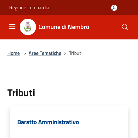
Salta al contenuto principale
Regione Lombardia
Comune di Nembro
Home
>
Aree Tematiche
>
Tributi
Tributi
Baratto Amministrativo