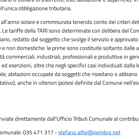
l'unica obbligazione tributaria.
erita all’anno solare e commisurata tenendo conto dei criteri 
9. Le tariffe della TARI sono determinate con delibera del Co
nziario, redatto dal soggetto che svolge il servizio e approvato
 e non domestiche: le prime sono costituite soltanto dalle ab
à commerciali, industriali, professionali e produttive in gener
d esenzioni, oltre che negli specifici casi individuati dalla 
ale; abitazioni occupate da soggetti che risiedano o abbiano 
bitativo), anche in ulteriori ipotesi definite dal Comune nell’
nviate direttamente dall'Ufficio Tributi Comunale al contribu
i Comunale: 035 471 317 -
stefano.alfei@nembro.net