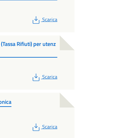
PDF
Scarica
(Tassa Rifiuti) per utenz
PDF
Scarica
onica
PDF
Scarica