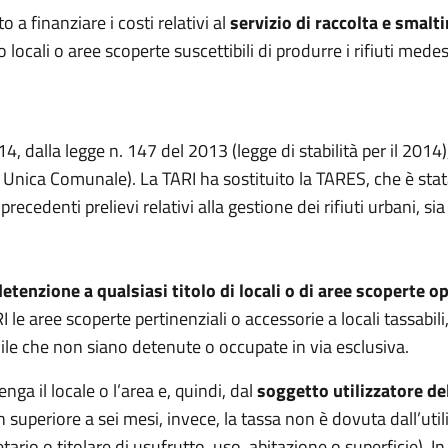
o a finanziare i costi relativi al
servizio di raccolta e smalti
locali o aree scoperte suscettibili di produrre i rifiuti medes
4, dalla legge n. 147 del 2013 (legge di stabilità per il 2014)
a Unica Comunale). La TARI ha sostituito la TARES, che è stata
 precedenti prelievi relativi alla gestione dei rifiuti urbani, si
detenzione a qualsiasi titolo di locali o di aree scoperte o
 le aree scoperte pertinenziali o accessorie a locali tassabi
ivile che non siano detenute o occupate in via esclusiva.
a il locale o l’area e, quindi, dal
soggetto utilizzatore de
superiore a sei mesi, invece, la tassa non è dovuta dall’uti
io o titolare di usufrutto, uso, abitazione o superficie). In ca