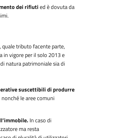
mento dei rifiuti
ed è dovuta da
imi.
, quale tributo facente parte,
 in vigore per il solo 2013 e
a di natura patrimoniale sia di
perative suscettibili di produrre
li, nonché le aree comuni
ll’immobile.
In caso di
lizzatore ma resta
so di pluralità di utilizzatori,