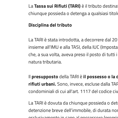
La
Tassa sui Rifiuti (TARI)
è il tributo destinat
chiunque possieda o detenga a qualsiasi titolo 
Disciplina del tributo
La TARI è stata introdotta, a decorrere dal 201
insieme all’IMU e alla TASI, della IUC (Impost
che, a sua volta, aveva preso il posto di tutti i
natura tributaria.
Il
presupposto
della TARI è
il possesso o la 
rifiuti urbani.
Sono, invece, escluse dalla TARI
condominiali di cui all'art. 1117 del codice c
La TARI è dovuta da chiunque possieda o deteng
detenzione breve dell’immobile, di durata non 
esclusivamente in capo al possessore (proprietar