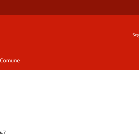
Seg
il Comune
:47