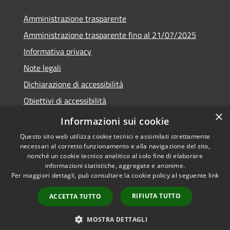
Amministrazione trasparente
Amministrazione trasparente fino al 21/07/2025
Informativa privacy
Note legali
Dichiarazione di accessibilità
Obiettivi di accessibilità
×
Piano di miglioramento
Informazioni sui cookie
Questo sito web utilizza cookie tecnici e assimilati strettamente
necessari al corretto funzionamento e alla navigazione del sito,
nonché un cookie tecnico analitico al solo fine di elaborare
informazioni statistiche, aggregate e anonime.
RSS
Copyright © 2026 • Comune di
Per maggiori dettagli, può consultare la cookie policy al seguente
link
Accessibilità
Nembro • Powered by
Privacy
Municipium
Accesso
•
RIFIUTA TUTTO
ACCETTA TUTTO
Cookie
redazione
Mappa del sito
MOSTRA DETTAGLI