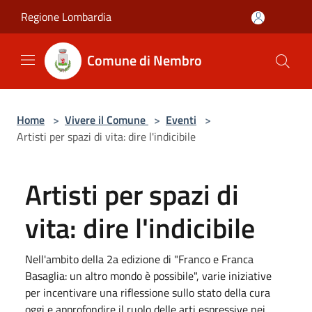
Salta al contenuto principale
Regione Lombardia
Comune di Nembro
Home
>
Vivere il Comune
>
Eventi
>
Artisti per spazi di vita: dire l'indicibile
Artisti per spazi di
vita: dire l'indicibile
Nell'ambito della 2a edizione di "Franco e Franca
Basaglia: un altro mondo è possibile", varie iniziative
per incentivare una riflessione sullo stato della cura
oggi e approfondire il ruolo delle arti espressive nei