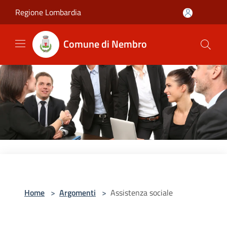
Salta al contenuto principale
Regione Lombardia
Comune di Nembro
Home
>
Argomenti
>
Assistenza sociale