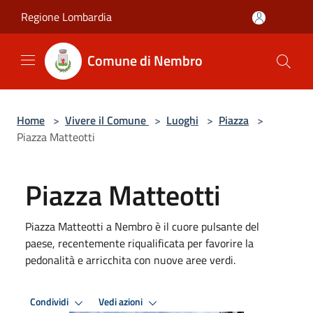
Salta al contenuto principale
Regione Lombardia
Comune di Nembro
Home
>
Vivere il Comune
>
Luoghi
>
Piazza
>
Piazza Matteotti
Piazza Matteotti
​Piazza Matteotti a Nembro è il cuore pulsante del
paese, recentemente riqualificata per favorire la
pedonalità e arricchita con nuove aree verdi.
Condividi
Vedi azioni