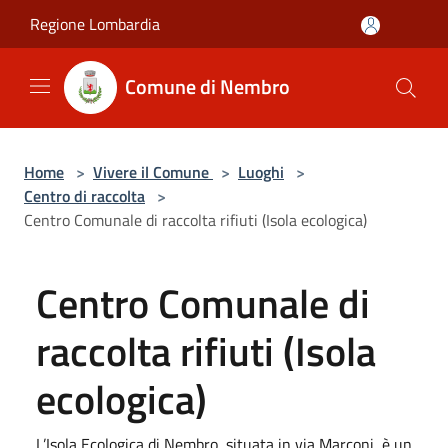
Salta al contenuto principale
Regione Lombardia
Comune di Nembro
Home
>
Vivere il Comune
>
Luoghi
>
Centro di raccolta
>
Centro Comunale di raccolta rifiuti (Isola ecologica)
Centro Comunale di
raccolta rifiuti (Isola
ecologica)
L’Isola Ecologica di Nembro, situata in via Marconi, è un