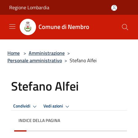
Salta al contenuto principale
Regione Lombardia
Comune di Nembro
Home
>
Amministrazione
>
Personale amministrativo
>
Stefano Alfei
Stefano Alfei
Condividi
Vedi azioni
INDICE DELLA PAGINA