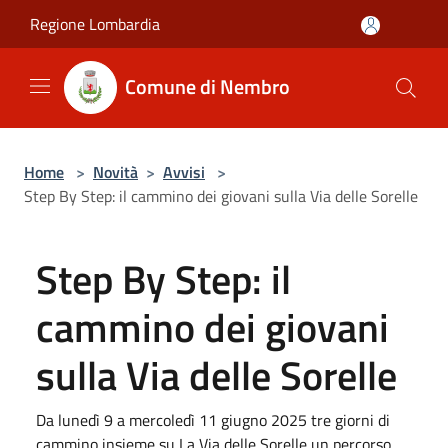
Salta al contenuto principale
Regione Lombardia
Comune di Nembro
Home
>
Novità
>
Avvisi
>
Step By Step: il cammino dei giovani sulla Via delle Sorelle
Step By Step: il
cammino dei giovani
sulla Via delle Sorelle
Da lunedì 9 a mercoledì 11 giugno 2025 tre giorni di
cammino insieme su La Via delle Sorelle un percorso