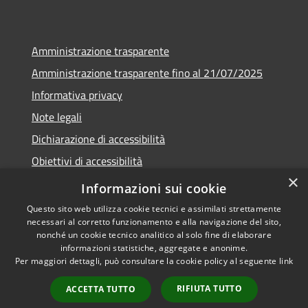
Amministrazione trasparente
Amministrazione trasparente fino al 21/07/2025
Informativa privacy
Note legali
Dichiarazione di accessibilità
Obiettivi di accessibilità
×
Piano di miglioramento
Informazioni sui cookie
Questo sito web utilizza cookie tecnici e assimilati strettamente
necessari al corretto funzionamento e alla navigazione del sito,
nonché un cookie tecnico analitico al solo fine di elaborare
informazioni statistiche, aggregate e anonime.
RSS
Copyright © 2026 • Comune di
Per maggiori dettagli, può consultare la cookie policy al seguente
link
Accessibilità
Nembro • Powered by
Privacy
Municipium
Accesso
•
RIFIUTA TUTTO
ACCETTA TUTTO
Cookie
redazione