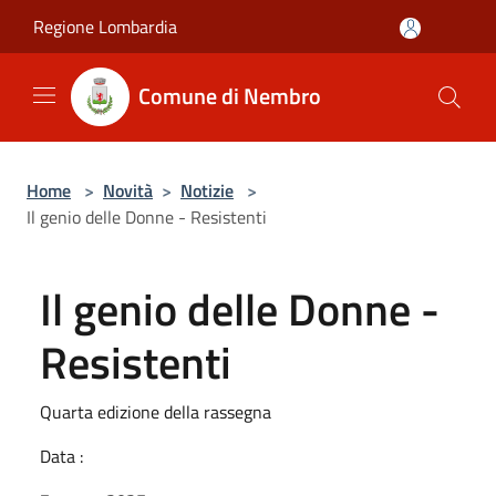
Salta al contenuto principale
Regione Lombardia
Comune di Nembro
Home
>
Novità
>
Notizie
>
Il genio delle Donne - Resistenti
Il genio delle Donne -
Resistenti
Quarta edizione della rassegna
Data :