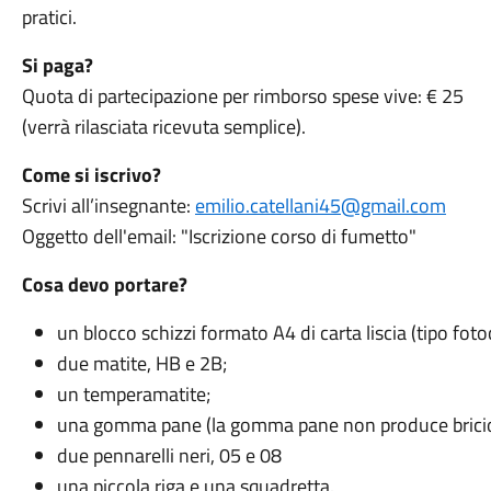
pratici.
Si paga?
Quota di partecipazione per rimborso spese vive: € 25
(verrà rilasciata ricevuta semplice).
Come si iscrivo?
Scrivi all’insegnante:
emilio.catellani45@gmail.com
Oggetto dell'email: "Iscrizione corso di fumetto"
Cosa devo portare?
un blocco schizzi formato A4 di
carta liscia (tipo foto
due matite, HB e 2B;
un temperamatite;
una gomma pane (la gomma pane non
produce bricio
due pennarelli neri, 05 e 08
una piccola riga e una squadretta.