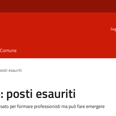
Seg
il Comune
posti esauriti
 posti esauriti
ensato per formare professionisti ma può fare emergere