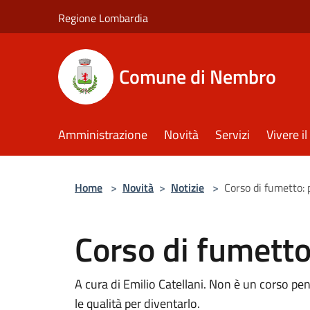
Salta al contenuto principale
Regione Lombardia
Comune di Nembro
Amministrazione
Novità
Servizi
Vivere 
Home
>
Novità
>
Notizie
>
Corso di fumetto: 
Corso di fumetto:
A cura di Emilio Catellani. Non è un corso p
le qualità per diventarlo.