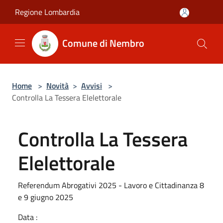
Salta al contenuto principale
Regione Lombardia
Comune di Nembro
Home
>
Novità
>
Avvisi
>
Controlla La Tessera Elelettorale
Controlla La Tessera
Elelettorale
Referendum Abrogativi 2025 - Lavoro e Cittadinanza 8
e 9 giugno 2025
Data :