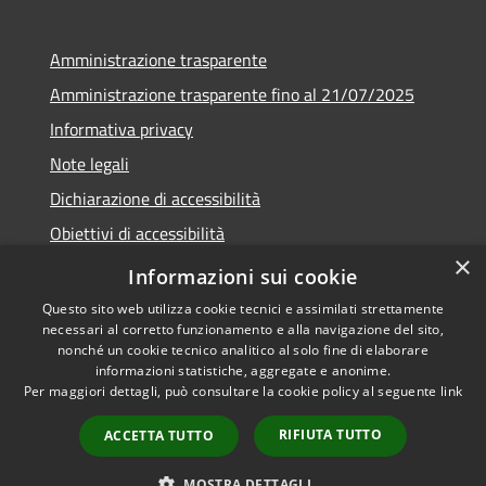
Amministrazione trasparente
Amministrazione trasparente fino al 21/07/2025
Informativa privacy
Note legali
Dichiarazione di accessibilità
Obiettivi di accessibilità
×
Piano di miglioramento
Informazioni sui cookie
Questo sito web utilizza cookie tecnici e assimilati strettamente
necessari al corretto funzionamento e alla navigazione del sito,
nonché un cookie tecnico analitico al solo fine di elaborare
informazioni statistiche, aggregate e anonime.
RSS
Copyright © 2026 • Comune di
Per maggiori dettagli, può consultare la cookie policy al seguente
link
Accessibilità
Nembro • Powered by
Privacy
Municipium
Accesso
•
RIFIUTA TUTTO
ACCETTA TUTTO
Cookie
redazione
Mappa del sito
MOSTRA DETTAGLI