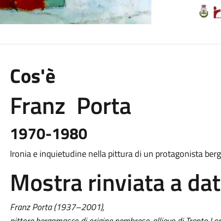
Cos'è
Franz Porta
1970-1980
Ironia e inquietudine nella pittura
di un protagonista ber
Mostra rinviata a dat
Franz Porta (1937–2001),
pittore bergamasco di origine nembrese, allievo di Trento Long