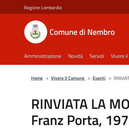
Salta al contenuto principale
Regione Lombardia
Comune di Nembro
Amministrazione
Novità
Servizi
Vivere 
Home
>
Vivere il Comune
>
Eventi
>
RINVIAT
RINVIATA LA MOS
Franz Porta, 19