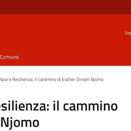
Seg
il Comune
 Pace e Resilienza: il cammino di Esther Omam Njomo
esilienza: il cammino
 Njomo