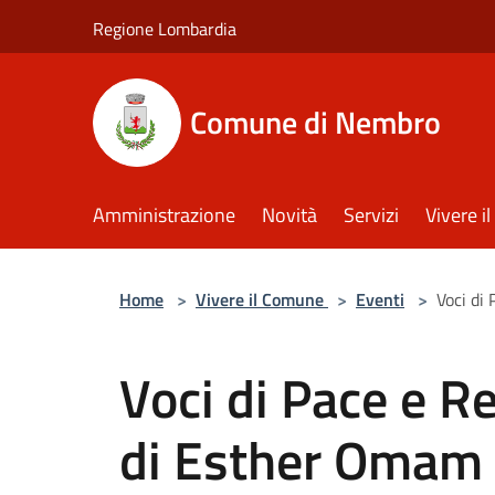
Salta al contenuto principale
Regione Lombardia
Comune di Nembro
Amministrazione
Novità
Servizi
Vivere 
Home
>
Vivere il Comune
>
Eventi
>
Voci di
Voci di Pace e R
di Esther Omam