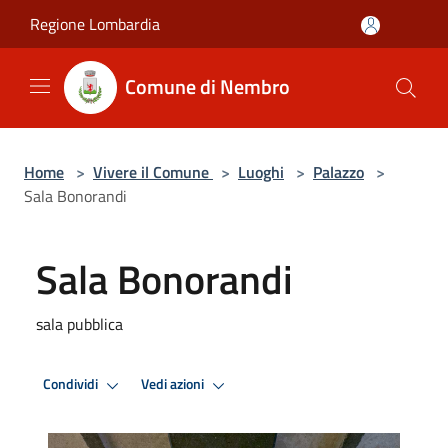
Salta al contenuto principale
Regione Lombardia
Comune di Nembro
Home
>
Vivere il Comune
>
Luoghi
>
Palazzo
>
Sala Bonorandi
Sala Bonorandi
sala pubblica
Condividi
Vedi azioni